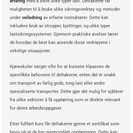
erfaring
med å sikre ulike typer last. Deltakerne får
muligheten til å bruke ulike sikringsverktøy og -metoder
under
veiledning
av erfarne instruktører. Dette kan
inkludere bruk av stropper, kjettinger, og ulike typer
lastsikringssystemer. Gjennom praktiske øvelser lærer
de hvordan de best kan anvende disse verktøyene i
virkelige situasjoner.
Kjøreskoler sørger ofte for at kursene tilpasses de
spesifikke behovene til deltakerne, enten det er snakk
om transport av farlig gods, tung last eller andre
spesialiserte transporter. Dette gjør det mulig for sjåfører
fra ulike sektorer å få opplæring som er direkte relevant
for deres arbeidsoppgaver.
Etter fullført kurs får deltakerne gjerne et sertifikat som
bevis på at de har gjennomført opplæringen. Dette kan