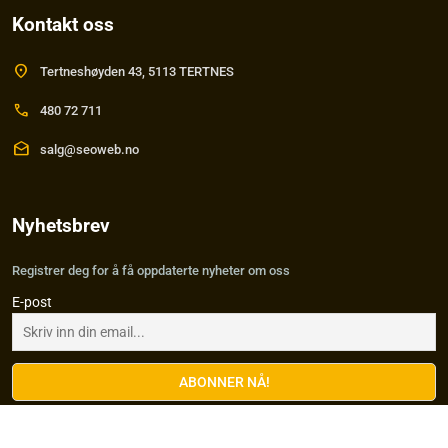
Kontakt oss
location_on
Tertneshøyden 43, 5113 TERTNES
call
480 72 711
drafts
salg@seoweb.no
Nyhetsbrev
Registrer deg for å få oppdaterte nyheter om oss
E-post