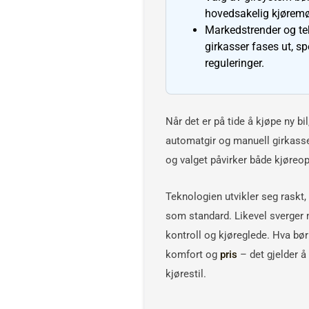
hovedsakelig kjøremøn
Markedstrender og te
girkasser fases ut, sp
reguleringer.
Når det er på tide å kjøpe ny b
automatgir og manuell girkasse
og valget påvirker både kjøreo
Teknologien utvikler seg raskt,
som standard. Likevel sverger 
kontroll og kjøreglede. Hva bø
komfort og
pris
– det gjelder å
kjørestil.