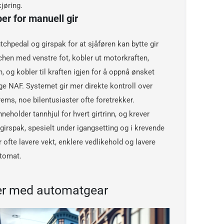
kjøring.
er for manuell gir
tchpedal og girspak for at sjåføren kan bytte gir
chen med venstre fot, kobler ut motorkraften,
, og kobler til kraften igjen for å oppnå ønsket
ge NAF. Systemet gir mer direkte kontroll over
ems, noe bilentusiaster ofte foretrekker.
neholder tannhjul for hvert girtrinn, og krever
irspak, spesielt under igangsetting og i krevende
r ofte lavere vekt, enklere vedlikehold og lavere
utomat.
er med automatgear