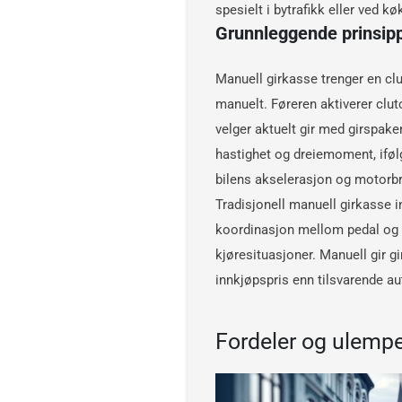
spesielt i bytrafikk eller ved kø
Grunnleggende prinsipp
Manuell girkasse trenger en clu
manuelt. Føreren aktiverer clut
velger aktuelt gir med girspaken
hastighet og dreiemoment, iføl
bilens akselerasjon og motorbr
Tradisjonell manuell girkasse in
koordinasjon mellom pedal og g
kjøresituasjoner. Manuell gir gi
innkjøpspris enn tilsvarende a
Fordeler og ulemp