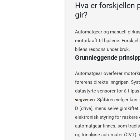
Hva er forskjellen
gir?
Automatgear og manuell girkas
motorkraft til hjulene. Forskjel
bilens respons under bruk.
Grunnleggende prinsip
Automatgear overfører motorkra
førerens direkte inngripen. Sy
datastyrte sensorer for å tilpass
vegvesen
. Sjåføren velger kun 
D (drive), mens selve girskifte
elektronisk styring for raskere
automatgear finnes, som tradis
og trinnløse automater (CVT). 