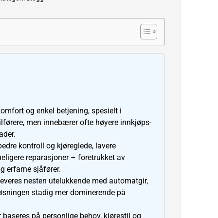
omfort og enkel betjening, spesielt i
bilførere, men innebærer ofte høyere innkjøps-
ader.
edre kontroll og kjøreglede, lavere
meligere reparasjoner – foretrukket av
g erfarne sjåfører.
r leveres nesten utelukkende med automatgir,
løsningen stadig mer dominerende på
 baseres på personlige behov, kjørestil og