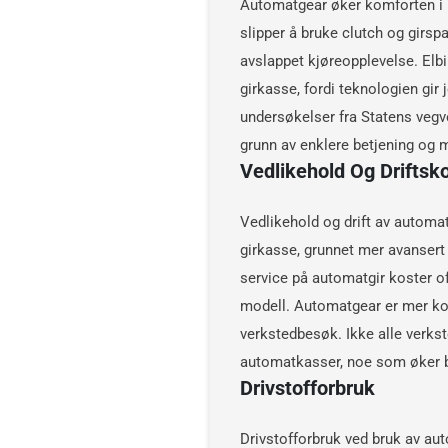
Automatgear øker komforten i kj
slipper å bruke clutch og girsp
avslappet kjøreopplevelse. Elbi
girkasse, fordi teknologien gir 
undersøkelser fra Statens veg
grunn av enklere betjening og m
Vedlikehold Og Driftsk
Vedlikehold og drift av automa
girkasse, grunnet mer avansert
service på automatgir koster o
modell. Automatgear er mer ko
verkstedbesøk. Ikke alle verkst
automatkasser, noe som øker bå
Drivstofforbruk
Drivstofforbruk ved bruk av au