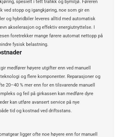
øring, spesielt i tett trafikk og bymiljø. Føreren
ak ved stopp og igangkjøring, noe som gir en
ler og hybridbiler leveres alltid med automatisk
jevn akselerasjon og effektiv energiutnyttelse. I
vesen foretrekker mange førere automat nettopp på
indre fysisk belastning.
ostnader
tgir medfører høyere utgifter enn ved manuell
 teknologi og flere komponenter. Reparasjoner og
fte 20–40 % mer enn for en tilsvarende manuell
mpleks og feil på girkassen kan medføre dyre
eder kan utføre avansert service på nye
de tid og kostnad ved driftsstans.
tomatgear ligger ofte noe høyere enn for manuell