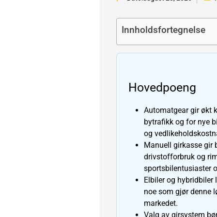
Innholdsfortegnelse
Hovedpoeng
Automatgear gir økt k
bytrafikk og for nye 
og vedlikeholdskostn
Manuell girkasse gir b
drivstofforbruk og ri
sportsbilentusiaster o
Elbiler og hybridbile
noe som gjør denne 
markedet.
Valg av girsystem bør