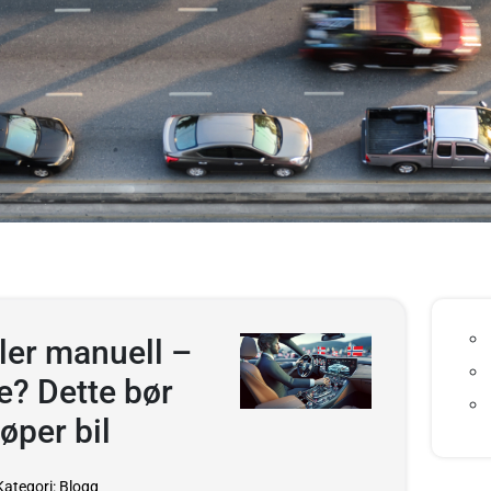
ler manuell –
e? Dette bør
jøper bil
ategori: Blogg