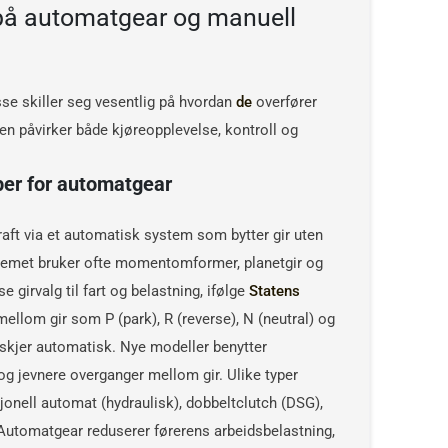
 på automatgear og manuell
se skiller seg vesentlig på hvordan
de
overfører
len påvirker både kjøreopplevelse, kontroll og
per for automatgear
ft via et automatisk system som bytter gir uten
stemet bruker ofte momentomformer, planetgir og
e girvalg til fart og belastning, ifølge
Statens
mellom gir som P (park), R (reverse), N (neutral) og
t skjer automatisk. Nye modeller benytter
 og jevnere overganger mellom gir. Ulike typer
jonell automat (hydraulisk), dobbeltclutch (DSG),
Automatgear reduserer førerens arbeidsbelastning,