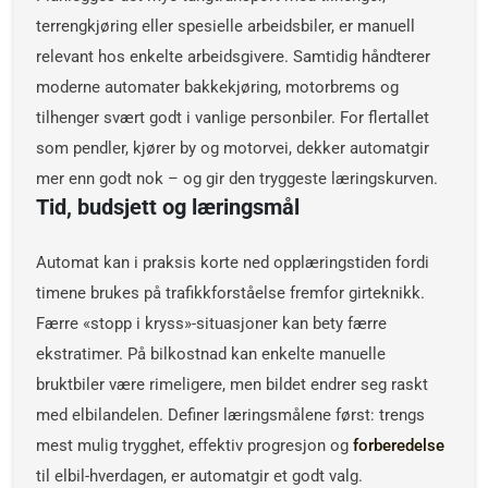
terrengkjøring eller spesielle arbeidsbiler, er manuell
relevant hos enkelte arbeidsgivere. Samtidig håndterer
moderne automater bakkekjøring, motorbrems og
tilhenger svært godt i vanlige personbiler. For flertallet
som pendler, kjører by og motorvei, dekker automatgir
mer enn godt nok – og gir den tryggeste læringskurven.
Tid, budsjett og læringsmål
Automat kan i praksis korte ned opplæringstiden fordi
timene brukes på trafikkforståelse fremfor girteknikk.
Færre «stopp i kryss»-situasjoner kan bety færre
ekstratimer. På bilkostnad kan enkelte manuelle
bruktbiler være rimeligere, men bildet endrer seg raskt
med elbilandelen. Definer læringsmålene først: trengs
mest mulig trygghet, effektiv progresjon og
forberedelse
til elbil-hverdagen, er automatgir et godt valg.