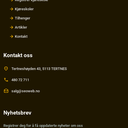
Kjøreskoler
Tilhenger
Artikler
Kontakt
Kontakt oss
location_on
Tertneshøyden 43, 5113 TERTNES
call
480 72 711
drafts
salg@seoweb.no
Nyhetsbrev
Registrer deg for å få oppdaterte nyheter om oss