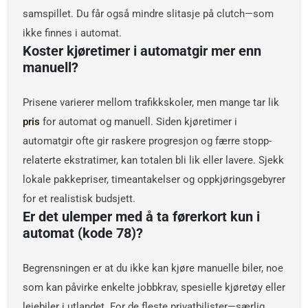
samspillet. Du får også mindre slitasje på clutch—som
ikke finnes i automat.
Koster kjøretimer i automatgir mer enn
manuell?
Prisene varierer mellom trafikkskoler, men mange tar lik
pris
for automat og manuell. Siden kjøretimer i
automatgir ofte gir raskere progresjon og færre stopp-
relaterte ekstratimer, kan totalen bli lik eller lavere. Sjekk
lokale pakkepriser, timeantakelser og oppkjøringsgebyrer
for et realistisk budsjett.
Er det ulemper med å ta førerkort kun i
automat (kode 78)?
Begrensningen er at du ikke kan kjøre manuelle biler, noe
som kan påvirke enkelte jobbkrav, spesielle kjøretøy eller
leiebiler i utlandet. For de fleste privatbilister—særlig