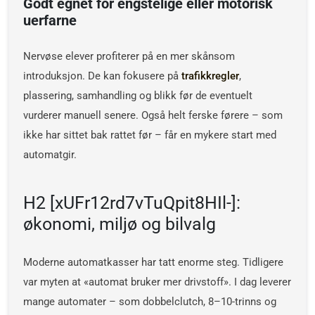
Godt egnet for engstelige eller motorisk
uerfarne
Nervøse elever profiterer på en mer skånsom
introduksjon. De kan fokusere på
trafikkregler
,
plassering, samhandling og blikk før de eventuelt
vurderer manuell senere. Også helt ferske førere – som
ikke har sittet bak rattet før – får en mykere start med
automatgir.
H2 [xUFr12rd7vTuQpit8HIl-]:
økonomi, miljø og bilvalg
Moderne automatkasser har tatt enorme steg. Tidligere
var myten at «automat bruker mer drivstoff». I dag leverer
mange automater – som dobbelclutch, 8–10-trinns og