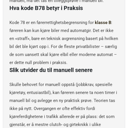
manuell, må det tas en tilleggsprøve i manuell bil.
Hva kode B78 betyr i Praksis
Kode 78 er en førerrettighetsbegrensning for
klasse B
:
føreren kan kun kjøre biler med automatgir. Det er ikke
en «straff», bare en teknisk avgrensning basert på hvilken
bil det ble kjørt opp i. For de fleste privatbilister – særlig
de som uansett skal kjøre elbil eller moderne automat –
er dette null problem i praksis.
Slik utvider du til manuell senere
Skulle behovet for manuell oppstå (jobbkrav, spesielle
kjøretøy, entusiastbil), kan føreren senere ta noen timer i
manuell bil og avlegge en ny praktisk prøve. Teorien tas
ikke på nytt. Overgangen er ofte effektiv fordi
kjøreferdighetene i trafikk allerede er på plass: det som
gjenstår, er å mestre clutch- og girteknikk i ulike