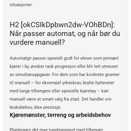
situasjoner.
H2 [okCSIkDpbwn2dw-VOhBDn]:
Når passer automat, og når bør du
vurdere manuell?
Automatgir passer spesielt godt for elever som primært
kjører i by, ønsker rask progresjon eller blir lett stresset
av simultanoppgaver. For dem som har konkrete grunner
til manuell – for eksempel yrkeskrav, bratte hytteveier
med tunge tilhengere eller spesielle kjøretøy – kan
manuell være et smart valg fra start. Det handler om
bruksbehov, ikke prestisje.
Kjøremønster, terreng og arbeidsbehov
Planlegges det mye tungtransport med tilhenger,