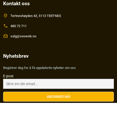
Kontakt oss
location_on
Tertneshøyden 43, 5113 TERTNES
call
480 72 711
drafts
salg@seoweb.no
Nyhetsbrev
Registrer deg for å få oppdaterte nyheter om oss
E-post