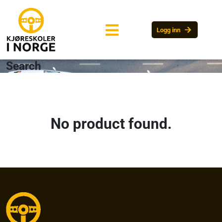
arrow_forward
Logg inn
Search
No product found.