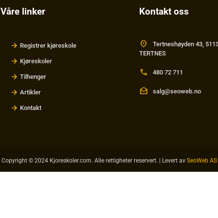
Våre linker
Kontakt oss
location_on
Tertneshøyden 43, 511
Registrer kjøreskole
TERTNES
Kjøreskoler
call
480 72 711
Tilhenger
drafts
salg@seoweb.no
Artikler
Kontakt
Copyright © 2024 Kjoreskoler.com. Alle rettigheter reservert. | Levert av
SeoWeb AS