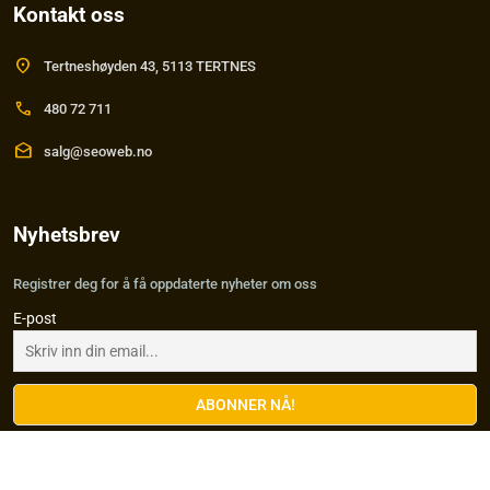
Kontakt oss
location_on
Tertneshøyden 43, 5113 TERTNES
call
480 72 711
drafts
salg@seoweb.no
Nyhetsbrev
Registrer deg for å få oppdaterte nyheter om oss
E-post