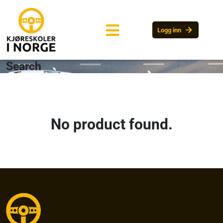
arrow_forward
Logg inn
Search
No product found.