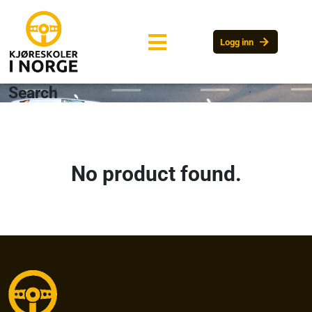
arrow_forward
Logg inn
Search
No product found.