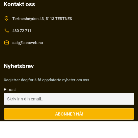
Kontakt oss
location_on
Tertneshøyden 43, 5113 TERTNES
call
480 72 711
drafts
salg@seoweb.no
Nyhetsbrev
Registrer deg for å få oppdaterte nyheter om oss
E-post