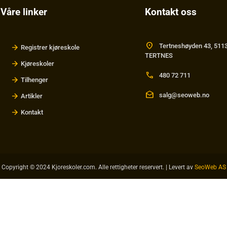
Våre linker
Kontakt oss
location_on
Tertneshøyden 43, 511
Registrer kjøreskole
TERTNES
Kjøreskoler
call
480 72 711
Tilhenger
drafts
salg@seoweb.no
Artikler
Kontakt
Copyright © 2024 Kjoreskoler.com. Alle rettigheter reservert. | Levert av
SeoWeb AS