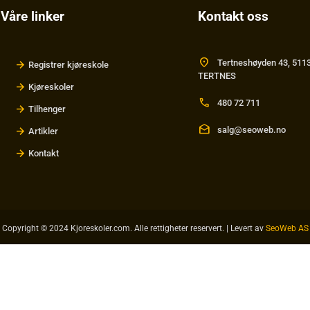
Våre linker
Kontakt oss
location_on
Tertneshøyden 43, 511
Registrer kjøreskole
TERTNES
Kjøreskoler
call
480 72 711
Tilhenger
drafts
salg@seoweb.no
Artikler
Kontakt
Copyright © 2024 Kjoreskoler.com. Alle rettigheter reservert. | Levert av
SeoWeb AS