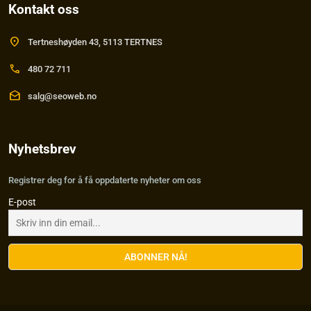
Kontakt oss
location_on
Tertneshøyden 43, 5113 TERTNES
call
480 72 711
drafts
salg@seoweb.no
Nyhetsbrev
Registrer deg for å få oppdaterte nyheter om oss
E-post