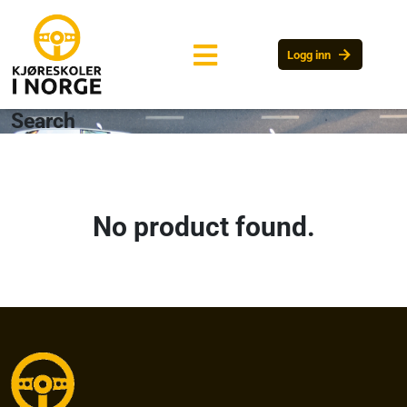
arrow_forward
Logg inn
Search
No product found.