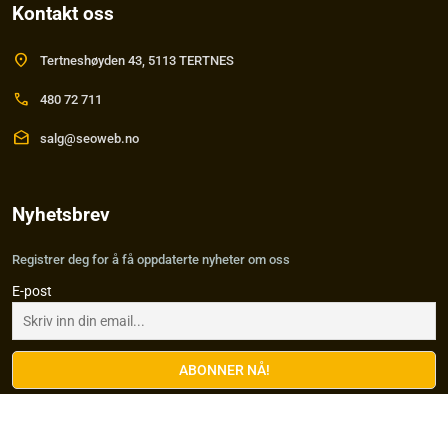
Kontakt oss
location_on
Tertneshøyden 43, 5113 TERTNES
call
480 72 711
drafts
salg@seoweb.no
Nyhetsbrev
Registrer deg for å få oppdaterte nyheter om oss
E-post