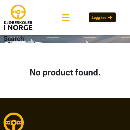
arrow_forward
Logg inn
Search
No product found.