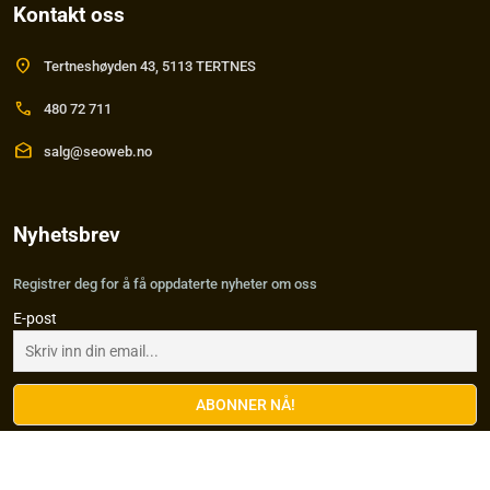
Kontakt oss
location_on
Tertneshøyden 43, 5113 TERTNES
call
480 72 711
drafts
salg@seoweb.no
Nyhetsbrev
Registrer deg for å få oppdaterte nyheter om oss
E-post