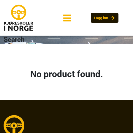
arrow_forward
Logg inn
Search
No product found.