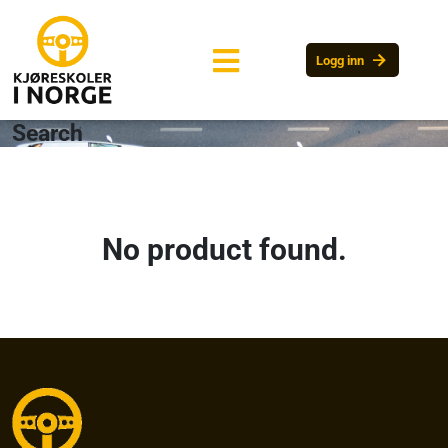
arrow_forward
Logg inn
Search
No product found.