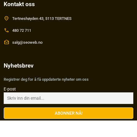
Kontakt oss
location_on
Tertneshøyden 43, 5113 TERTNES
call
480 72 711
drafts
salg@seoweb.no
Nyhetsbrev
Registrer deg for å få oppdaterte nyheter om oss
E-post