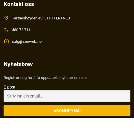
Kontakt oss
location_on
Tertneshøyden 43, 5113 TERTNES
call
480 72 711
drafts
salg@seoweb.no
Nyhetsbrev
Registrer deg for å få oppdaterte nyheter om oss
E-post