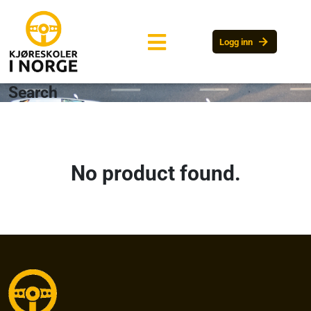
arrow_forward
Logg inn
Search
No product found.