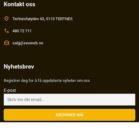
Kontakt oss
location_on
Tertneshøyden 43, 5113 TERTNES
call
480 72 711
drafts
salg@seoweb.no
Nyhetsbrev
Registrer deg for å få oppdaterte nyheter om oss
E-post