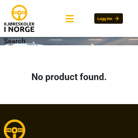
arrow_forward
Logg inn
Search
No product found.