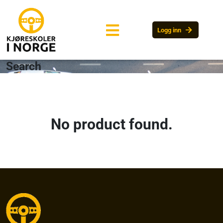
arrow_forward
Logg inn
Search
No product found.