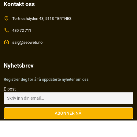
Kontakt oss
location_on
Tertneshøyden 43, 5113 TERTNES
call
480 72 711
drafts
salg@seoweb.no
Nyhetsbrev
Registrer deg for å få oppdaterte nyheter om oss
E-post