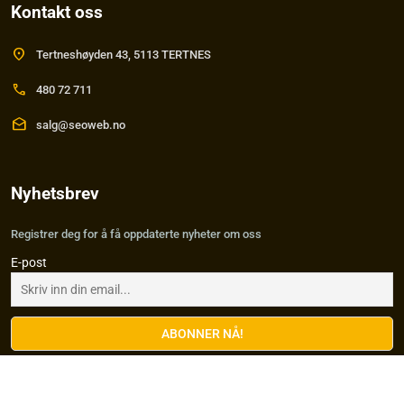
Kontakt oss
location_on
Tertneshøyden 43, 5113 TERTNES
call
480 72 711
drafts
salg@seoweb.no
Nyhetsbrev
Registrer deg for å få oppdaterte nyheter om oss
E-post