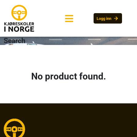
arrow_forward
Logg inn
Search
No product found.