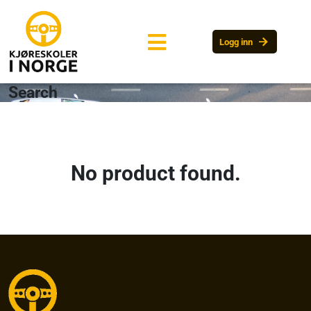
arrow_forward
Logg inn
Search
No product found.