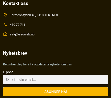
Kontakt oss
location_on
Tertneshøyden 43, 5113 TERTNES
call
480 72 711
drafts
salg@seoweb.no
Nyhetsbrev
Registrer deg for å få oppdaterte nyheter om oss
E-post