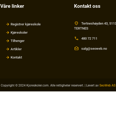
Våre linker
Kontakt oss
location_on
Tertneshøyden 43, 511
Registrer kjøreskole
TERTNES
Kjøreskoler
call
480 72 711
Tilhenger
drafts
salg@seoweb.no
Artikler
Kontakt
Copyright © 2024 Kjoreskoler.com. Alle rettigheter reservert. | Levert av
SeoWeb AS