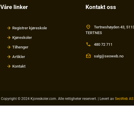
Våre linker
Kontakt oss
location_on
Tertneshøyden 43, 511
Registrer kjøreskole
TERTNES
Kjøreskoler
call
480 72 711
Tilhenger
drafts
salg@seoweb.no
Artikler
Kontakt
Copyright © 2024 Kjoreskoler.com. Alle rettigheter reservert. | Levert av
SeoWeb AS