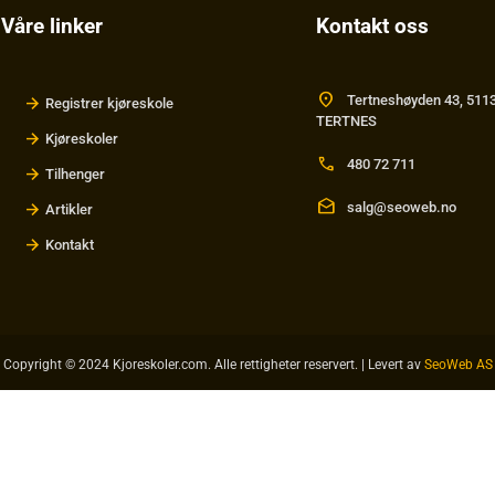
Våre linker
Kontakt oss
location_on
Tertneshøyden 43, 511
Registrer kjøreskole
TERTNES
Kjøreskoler
call
480 72 711
Tilhenger
drafts
salg@seoweb.no
Artikler
Kontakt
Copyright © 2024 Kjoreskoler.com. Alle rettigheter reservert. | Levert av
SeoWeb AS