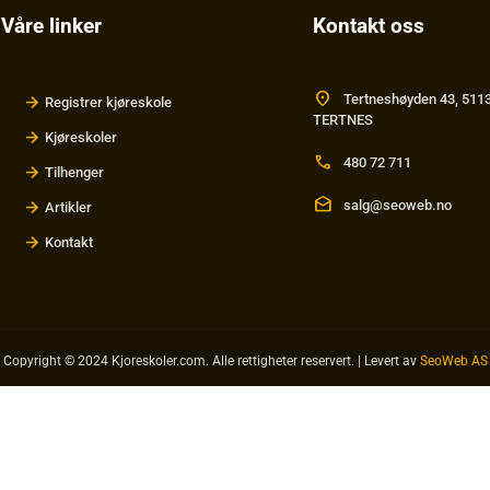
Våre linker
Kontakt oss
location_on
Tertneshøyden 43, 511
Registrer kjøreskole
TERTNES
Kjøreskoler
call
480 72 711
Tilhenger
drafts
salg@seoweb.no
Artikler
Kontakt
Copyright © 2024 Kjoreskoler.com. Alle rettigheter reservert. | Levert av
SeoWeb AS