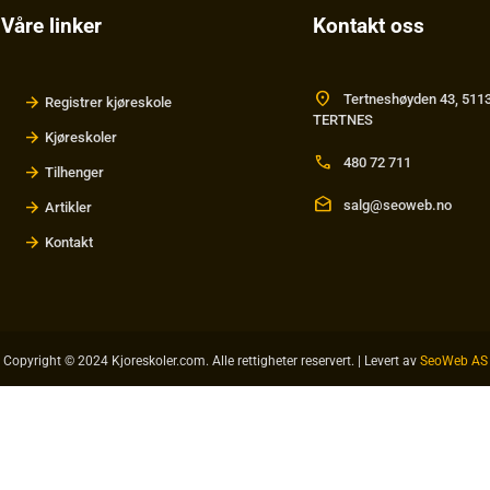
Våre linker
Kontakt oss
location_on
Tertneshøyden 43, 511
Registrer kjøreskole
TERTNES
Kjøreskoler
call
480 72 711
Tilhenger
drafts
salg@seoweb.no
Artikler
Kontakt
Copyright © 2024 Kjoreskoler.com. Alle rettigheter reservert. | Levert av
SeoWeb AS