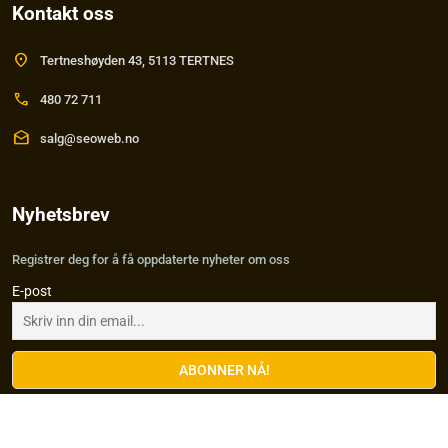
Kontakt oss
location_on
Tertneshøyden 43, 5113 TERTNES
call
480 72 711
drafts
salg@seoweb.no
Nyhetsbrev
Registrer deg for å få oppdaterte nyheter om oss
E-post