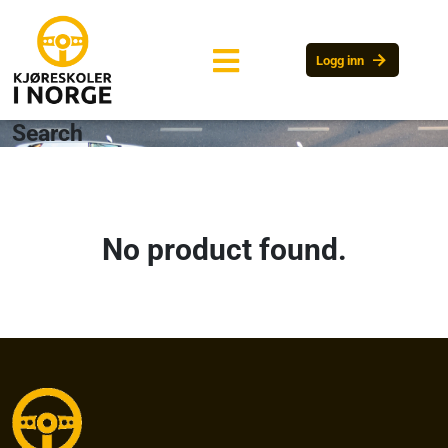
arrow_forward
Logg inn
Search
No product found.