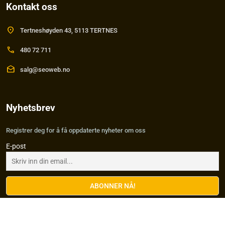
Kontakt oss
location_on
Tertneshøyden 43, 5113 TERTNES
call
480 72 711
drafts
salg@seoweb.no
Nyhetsbrev
Registrer deg for å få oppdaterte nyheter om oss
E-post