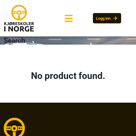
arrow_forward
Logg inn
Search
No product found.