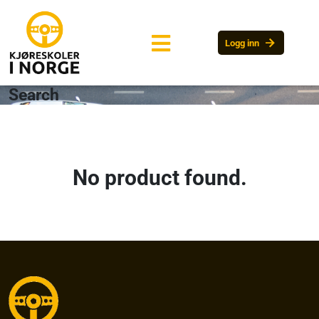
arrow_forward
Logg inn
Search
No product found.