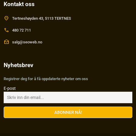
Kontakt oss
location_on
Tertneshøyden 43, 5113 TERTNES
call
480 72 711
drafts
salg@seoweb.no
Nyhetsbrev
Registrer deg for å få oppdaterte nyheter om oss
E-post