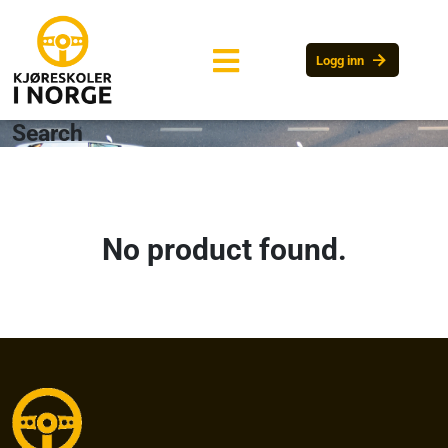
arrow_forward
Logg inn
Search
No product found.