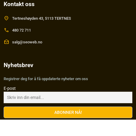
Kontakt oss
location_on
Tertneshøyden 43, 5113 TERTNES
call
480 72 711
drafts
salg@seoweb.no
Nyhetsbrev
Registrer deg for å få oppdaterte nyheter om oss
E-post